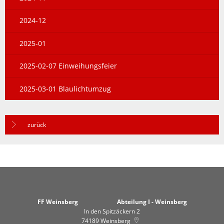
2024-12
2025-01
2025-02-07 Einweihungsfeier
2025-03-01 Blaulichtumzug
zurück
FF Weinsberg Abteilung I - Weinsberg
In den Spitzäckern 2
74189
Weinsberg