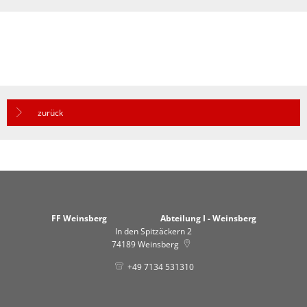
zurück
FF Weinsberg Abteilung I - Weinsberg
In den Spitzäckern 2
74189
Weinsberg
+49 7134 531310