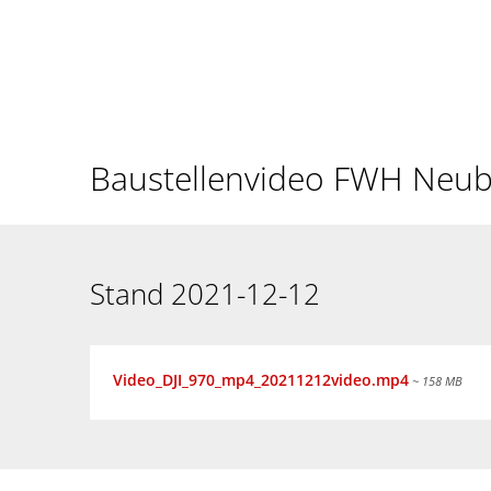
Menü
Suche
Kontakt
Sie sind hier:
Neubau Feuerwehrhaus
2021-12 Video Baust
2021-
Baustellenvideo FWH Neu
12
Video
Stand 2021-12-12
Baustelle
Video_DJI_970_mp4_20211212video.mp4
~ 158 MB