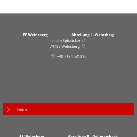
FF Weinsberg Abteilung I - Weinsberg
In den Spitzäckern 2
74189
Weinsberg
+49 7134 531310
Intern
FF Weinsberg Abteilung II - Gellmersbach