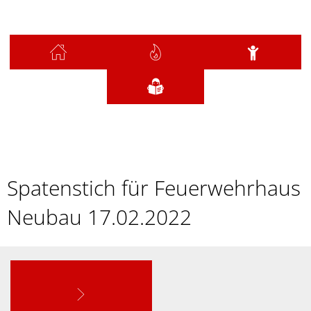
Sie sind hier:
Neubau Feuerwehrhaus
2022-02 ( Spatenstich FW-Haus)
2022-
Spatenstich für Feuerwehrhaus
02
Neubau 17.02.2022
(
Spatenstich
FW-
Haus)