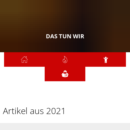
DAS TUN WIR
Sie sind hier:
Das tun wir
Artikel
2021
2021
Artikel aus 2021