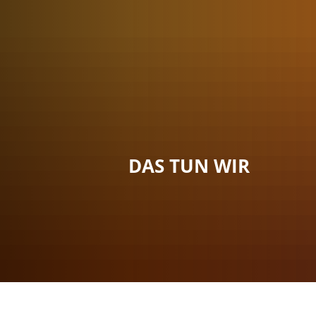
Menü
Suche
Kontakt
DAS TUN WIR
Sie sind hier:
Das tun wir
Wo bleibst du?