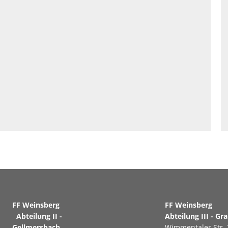
FF Weinsberg
FF Weinsb
Abteilung II -
Abteilung III - Gr
Gellmersbach
Wimmentaler Str. 