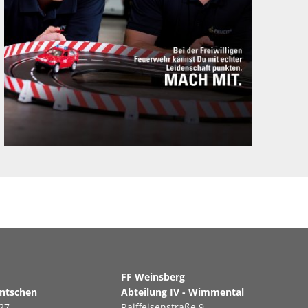
erg
FF Weinsberg
antschen
Abteilung IV - Wimmental
27
Raiffeisenstraße 9