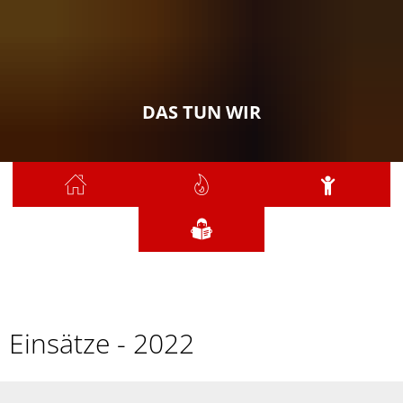
DAS TUN WIR
Sie sind hier:
Das tun wir
2022
2022
Einsätze - 2022