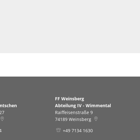
erg
FF Weinsberg
antschen
Abteilung IV - Wimmental
27
Raiffeisenstraße 9
74189
Weinsberg
4
+49 7134 1630