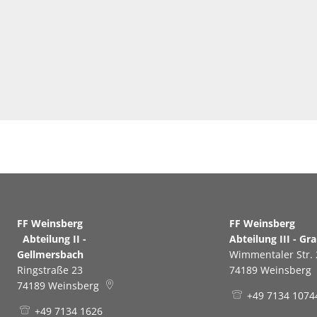
FF Weinsberg
FF Weinsb
Abteilung II -
Abteilung III - Gr
Gellmersbach
Wimmentaler Str. 
Ringstraße 23
74189
Weinsberg
74189
Weinsberg
+49 7134 1074
+49 7134 1626