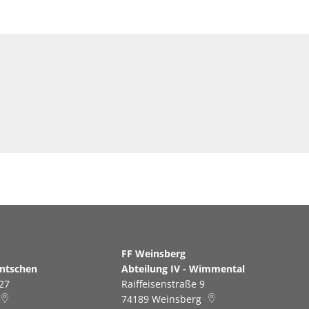
erg
FF Weinsberg
antschen
Abteilung IV - Wimmental
27
Raiffeisenstraße 9
74189
Weinsberg