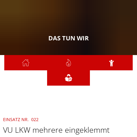
DAS TUN WIR
Sie sind hier:
Das tun wir
2022
März
022 - VU LKW mehrere eigeklemmte e
EINSATZ NR. 022
VU LKW mehrere eingeklemmt