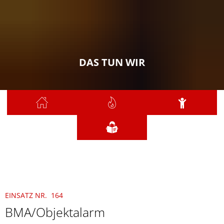
DAS TUN WIR
Sie sind hier:
Das tun wir
2025
Dezember
164 - BMA/Objektalarm
EINSATZ NR. 164
BMA/Objektalarm