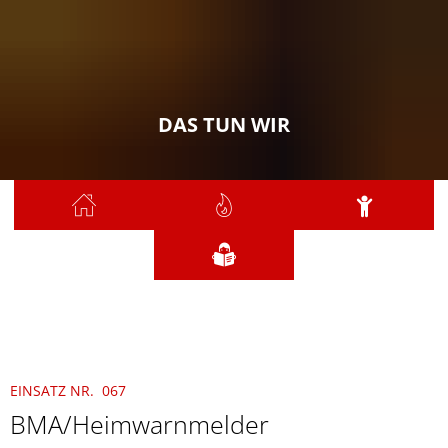
DAS TUN WIR
Sie sind hier:
Das tun wir
2026
Mai
067 - BMA/Heimrauchmelder
EINSATZ NR. 067
BMA/Heimwarnmelder