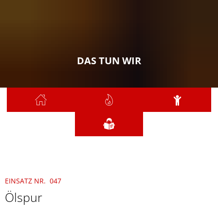
DAS TUN WIR
Sie sind hier:
Das tun wir
2024
Mai
047 - Ölspur
EINSATZ NR. 047
Ölspur