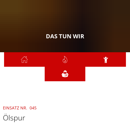
DAS TUN WIR
Sie sind hier:
Das tun wir
2024
Mai
045 - Ölspur
EINSATZ NR. 045
Ölspur