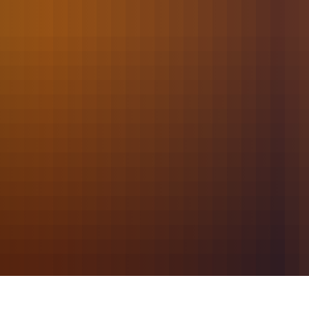
2024
März
028 - Tür öffnen/Notfall