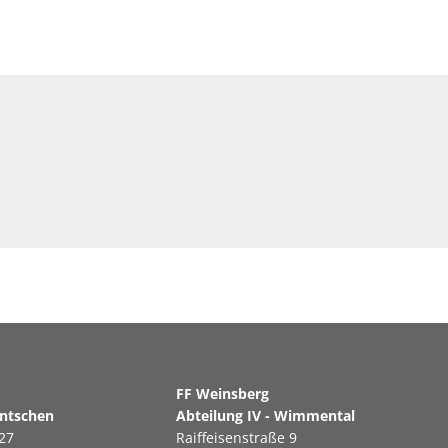
erg
FF Weinsberg
antschen
Abteilung IV - Wimmental
27
Raiffeisenstraße 9