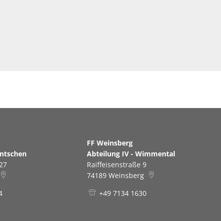
erg
FF Weinsberg
antschen
Abteilung IV - Wimmental
27
Raiffeisenstraße 9
74189
Weinsberg
4
+49 7134 1630