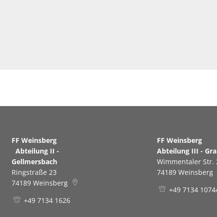
FF Weinsberg
FF Weinsb
Abteilung II -
Abteilung III - Gr
Gellmersbach
Wimmentaler Str. 
Ringstraße 23
74189
Weinsberg
74189
Weinsberg
+49 7134 1074
+49 7134 1626