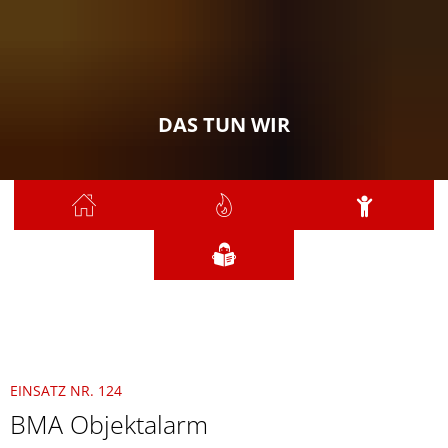
DAS TUN WIR
Sie sind hier:
Das tun wir
2021
September
124 - BMA Objektalarm
EINSATZ NR. 124
BMA Objektalarm