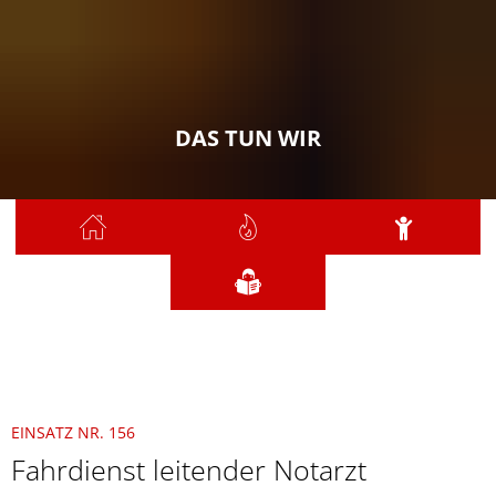
DAS TUN WIR
Sie sind hier:
Das tun wir
2021
November
156 - Fahrdienst leitender Notarzt
EINSATZ NR. 156
Fahrdienst leitender Notarzt