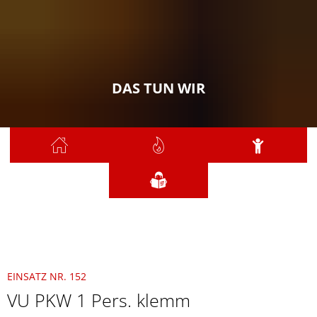
DAS TUN WIR
Sie sind hier:
Das tun wir
2021
November
152 - VU PKW 1 Pers. klemm
EINSATZ NR. 152
VU PKW 1 Pers. klemm