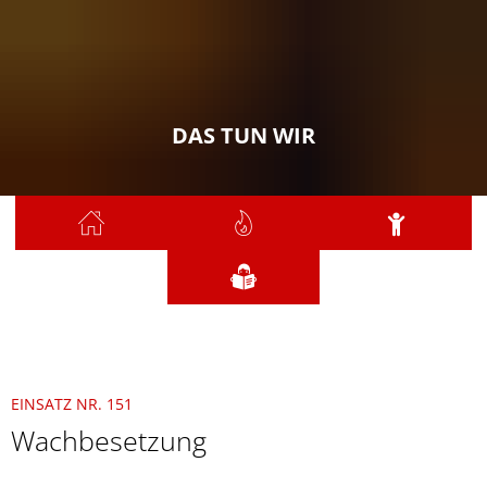
DAS TUN WIR
Sie sind hier:
Das tun wir
2021
November
151 - Wachbesetzung
EINSATZ NR. 151
Wachbesetzung