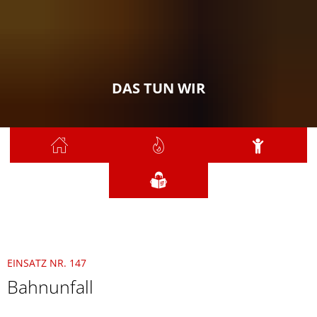
DAS TUN WIR
Sie sind hier:
Das tun wir
2021
November
147 - Bahnunfall
EINSATZ NR. 147
Bahnunfall