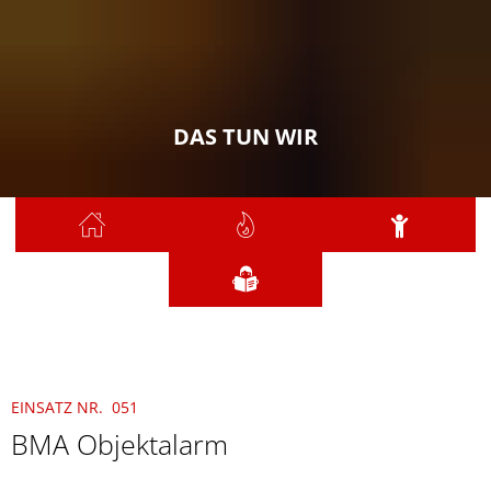
DAS TUN WIR
Sie sind hier:
Das tun wir
2021
Mai
051 - BMA Objektalarm
EINSATZ NR. 051
BMA Objektalarm