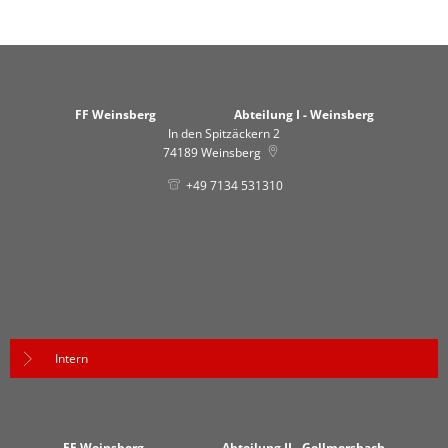
FF Weinsberg Abteilung I - Weinsberg
In den Spitzäckern 2
74189
Weinsberg
+49 7134 531310
Intern
FF Weinsberg Abteilung II - Gellmersbach