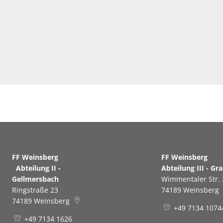
FF Weinsberg
FF Weinsb
Abteilung II -
Abteilung III - Gr
Gellmersbach
Wimmentaler Str. 
Ringstraße 23
74189
Weinsberg
74189
Weinsberg
+49 7134 1074
+49 7134 1626