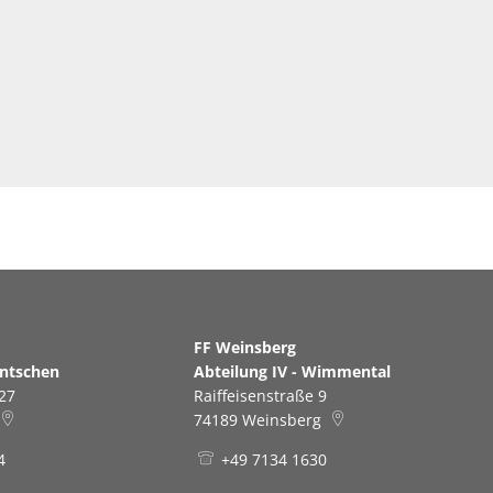
erg
FF Weinsberg
antschen
Abteilung IV - Wimmental
27
Raiffeisenstraße 9
74189
Weinsberg
4
+49 7134 1630