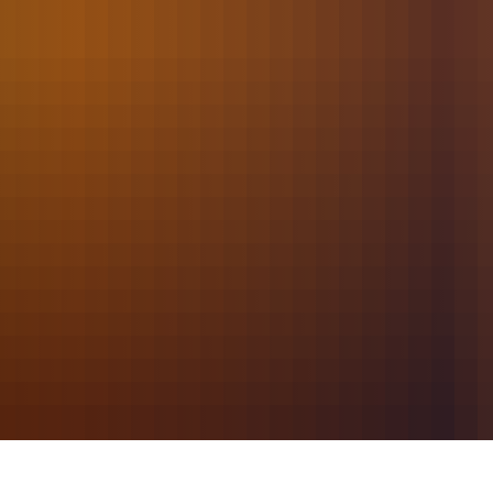
2021
März
027 - Wasserschaden