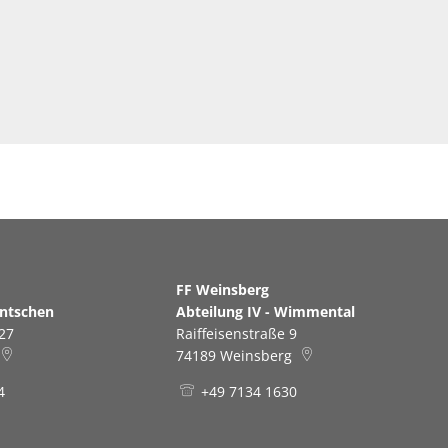
erg
FF Weinsberg
antschen
Abteilung IV - Wimmental
27
Raiffeisenstraße 9
74189
Weinsberg
4
+49 7134 1630