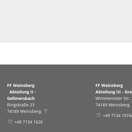
FF Weinsberg
FF Weinsb
Abteilung II -
Abteilung III - Gr
Gellmersbach
Wimmentaler Str. 
Ringstraße 23
74189
Weinsberg
74189
Weinsberg
+49 7134 1074
+49 7134 1626