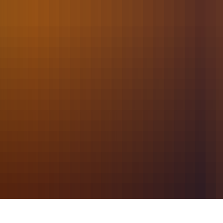
2021
März
021 - Bauunfall/Einsturzgefahr