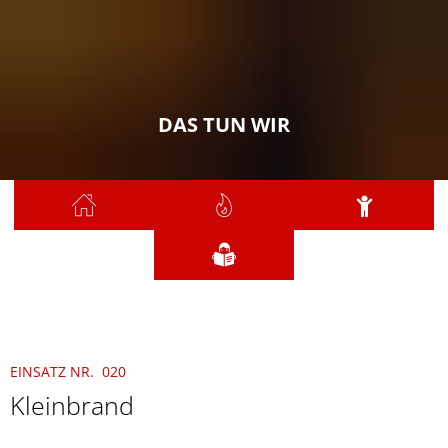
DAS TUN WIR
Sie sind hier:
Das tun wir
2021
März
020 - Kleinbrand
EINSATZ NR. 020
Kleinbrand