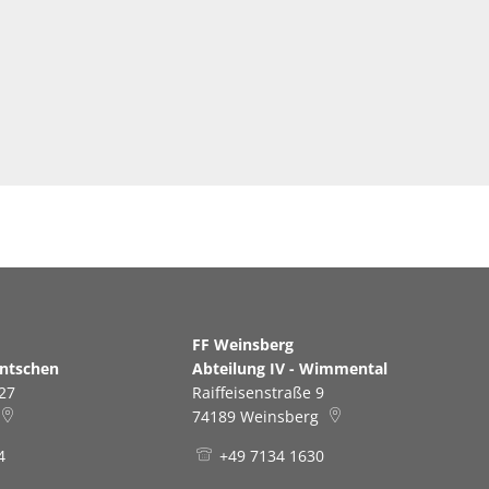
erg
FF Weinsberg
antschen
Abteilung IV - Wimmental
27
Raiffeisenstraße 9
74189
Weinsberg
4
+49 7134 1630