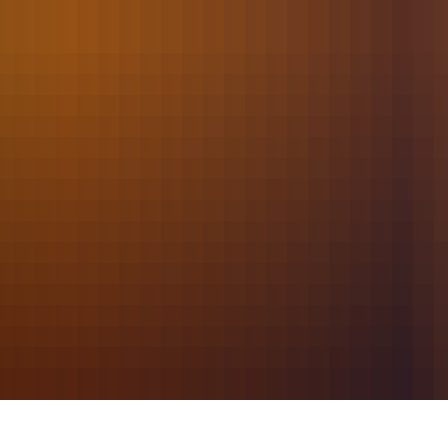
2021
März
018 - Auslaufender Kraftstoff/Öl