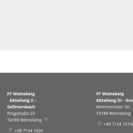
FF Weinsberg
FF Weinsb
Abteilung II -
Abteilung III - Gr
Gellmersbach
Wimmentaler Str. 
Ringstraße 23
74189
Weinsberg
74189
Weinsberg
+49 7134 1074
+49 7134 1626