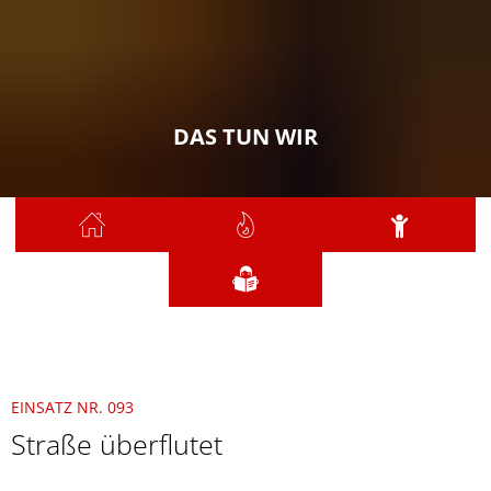
DAS TUN WIR
Sie sind hier:
Das tun wir
2021
Juni
093 - Straße überflutet
EINSATZ NR. 093
Straße überflutet