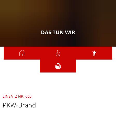
DAS TUN WIR
Sie sind hier:
Das tun wir
2021
Juni
063 - PKW-Brand
EINSATZ NR. 063
PKW-Brand