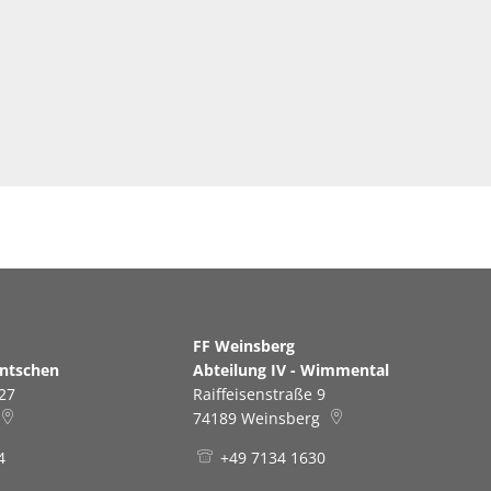
erg
FF Weinsberg
antschen
Abteilung IV - Wimmental
27
Raiffeisenstraße 9
74189
Weinsberg
4
+49 7134 1630