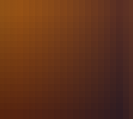
2021
Juni
062 - Unwettereinsatz