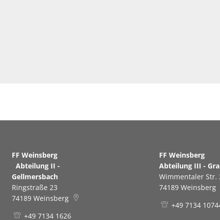
FF Weinsberg
FF Weinsb
Abteilung II -
Abteilung III - Gr
Gellmersbach
Wimmentaler Str. 
Ringstraße 23
74189
Weinsberg
74189
Weinsberg
+49 7134 1074
+49 7134 1626