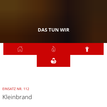
DAS TUN WIR
Sie sind hier:
Das tun wir
2021
Juli
112 - Kleinbrand
EINSATZ NR. 112
Kleinbrand