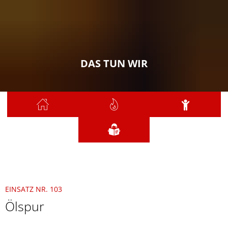
DAS TUN WIR
Sie sind hier:
Das tun wir
2021
Juli
103 - Ölspur
EINSATZ NR. 103
Ölspur