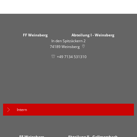
FF Weinsberg Abteilung I - Weinsberg
In den Spitzäckern 2
74189
Weinsberg
+49 7134 531310
Intern
FF Weinsberg Abteilung II - Gellmersbach