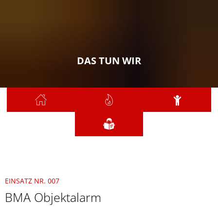
DAS TUN WIR
Sie sind hier:
Das tun wir
2021
Januar
007 - BMA Objektalarm
EINSATZ NR. 007
BMA Objektalarm