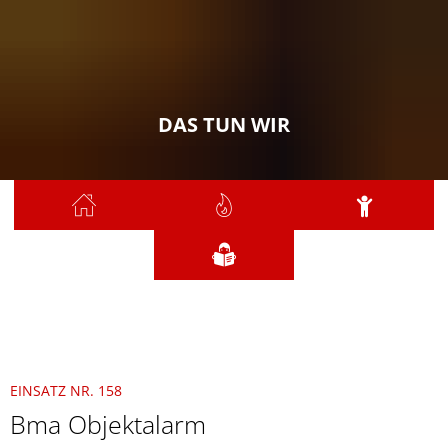
DAS TUN WIR
Sie sind hier:
Das tun wir
2021
Dezember
158 - BMA Objektalarm
EINSATZ NR. 158
Bma Objektalarm