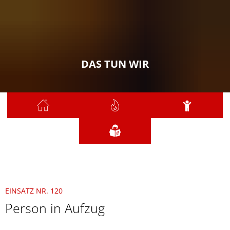
DAS TUN WIR
Sie sind hier:
Das tun wir
2021
August
120 - Person in Aufzug
EINSATZ NR. 120
Person in Aufzug