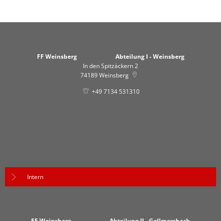
FF Weinsberg Abteilung I - Weinsberg
In den Spitzäckern 2
74189
Weinsberg
+49 7134 531310
Intern
FF Weinsberg Abteilung II - Gellmersbach