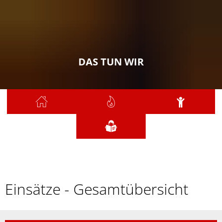
DAS TUN WIR
Sie sind hier:
Das tun wir
Einsätze
Einsätze - Gesamtübersicht
-