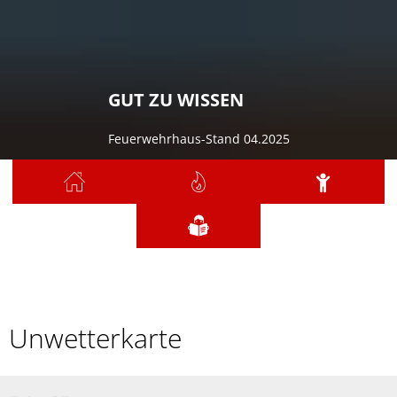
GUT ZU WISSEN
Feuerwehrhaus-Stand 04.2025
Sie sind hier:
Gut zu wissen
Unwetterkarte
Unwetterkarte
Unwetterkarte