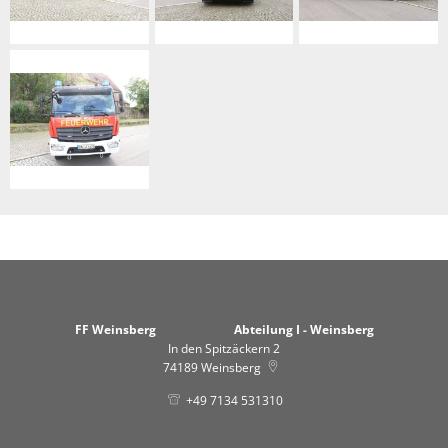
FF Weinsberg Abteilung I - Weinsberg
In den Spitzäckern 2
74189
Weinsberg
+49 7134 531310